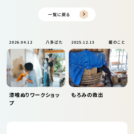
ナ
ビ
一覧に戻る
ゲ
ー
シ
ョ
2026.04.12
八多ばた
2025.12.13
蔵のこと
ン
漆喰ぬりワークショッ
もろみの救出
プ