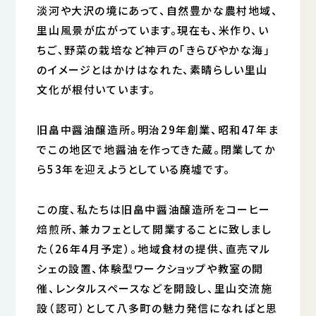
淡河や大沢の境にあって、自然豊かな農村地域、
里山風景が広がっています。現在も、米作り、い
ちご、野菜の栽培など神戸の｢きらびやかな海｣
のイメージとはかけはなれた、素晴らしい里山
文化が根付いています。
旧畠中醤油醸造所。明治29年創業、昭和47年ま
でこの地区で地醤油を作ってきた蔵。閉業してか
ら53年を迎えようとしている廃墟です。
この度、私たちは旧畠中醤油醸造所をコーヒー
焙煎所、兼カフェとして開業することに致しまし
た（26年4月予定）。地域食材の提供、直売マル
シェの設置、体験型ワークショップや教室の開
催、レンタルスペースなどを開設し、里山交流施
設（認可）として八多町の魅力発信になればと思